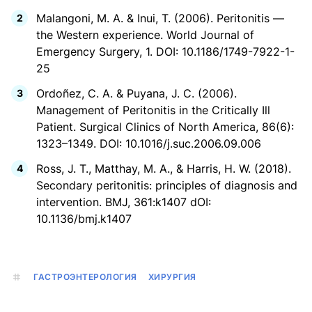
Malangoni, M. A. & Inui, T. (2006). Peritonitis —
the Western experience. World Journal of
Emergency Surgery, 1. DOI: 10.1186/1749-7922-1-
25
Ordoñez, C. A. & Puyana, J. C. (2006).
Management of Peritonitis in the Critically Ill
Patient. Surgical Clinics of North America, 86(6):
1323–1349. DOI: 10.1016/j.suc.2006.09.006
Ross, J. T., Matthay, M. A., & Harris, H. W. (2018).
Secondary peritonitis: principles of diagnosis and
intervention. BMJ, 361:k1407 dOI:
10.1136/bmj.k1407
ГАСТРОЭНТЕРОЛОГИЯ
ХИРУРГИЯ