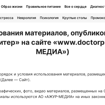
Образ жизни
Правильное питание
Все о сердце
Диагнос
 стресса
Неврология
Психология
Круглые столы
Промок
ования материалов, опублико
тер» на сайте «www.doctorp
МЕДИА»)
порядок и условия использования материалов, размещ
 (Далее — Сайт).
графических, фото, видео материалов, размещенных на 
риалы используются АО «АЖУР-МЕДИА» на иных законн