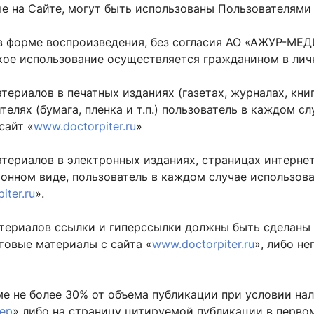
е на Сайте, могут быть использованы Пользователями
, в форме воспроизведения, без согласия АО «АЖУР-МЕ
акое использование осуществляется гражданином в лич
териалов в печатных изданиях (газетах, журналах, кни
елях (бумага, пленка и т.п.) пользователь в каждом с
сайт «
www.doctorpiter.ru
»
атериалов в электронных изданиях, страницах интернет
онном виде, пользователь в каждом случае использова
iter.ru
».
териалов ссылки и гиперссылки должны быть сделаны 
товые материалы с сайта «
www.doctorpiter.ru
», либо н
ме не более 30% от объема публикации при условии на
ер
» либо на страницу цитируемой публикации в перво