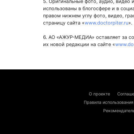
5. Оригинальные фото, аудио, видео 
использованы в блогосфере и в соци
правом нижнем углу фото, видео, гра
страницу сайта «
www.doctorpiter.ru
».
6. АО «АЖУР-МЕДИА» оставляет за со
их новой редакции на сайте «
www.doc
О проекте
Соглаше
Правила использования
Рекомендател