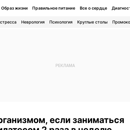
Образ жизни
Правильное питание
Все о сердце
Диагнос
 стресса
Неврология
Психология
Круглые столы
Промок
рганизмом, если заниматься
илатесом 2 раза в неделю