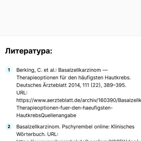
Литература:
Berking, C. et al.: Basalzellkarzinom —
Therapieoptionen für den häufigsten Hautkrebs.
Deutsches Ärzteblatt 2014, 111 (22), 389–395.
URL:
https://www.aerzteblatt.de/archiv/160390/Basalzell
Therapieoptionen-fuer-den-haeufigsten-
HautkrebsQuellenangabe
Basalzellkarzinom. Pschyrembel online: Klinisches
Wörterbuch. URL: