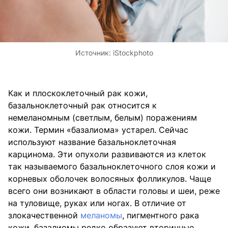
Источник:
iStockphoto
Как и плоскоклеточный рак кожи,
базальноклеточный рак относится к
немеланомным (светлым, белым) поражениям
кожи. Термин «базалиома» устарел. Сейчас
используют название базальноклеточная
карцинома. Эти опухоли развиваются из клеток
так называемого базальноклеточного слоя кожи и
корневых оболочек волосяных фолликулов. Чаще
всего они возникают в области головы и шеи, реже
на туловище, руках или ногах. В отличие от
злокачественной
меланомы
, пигментного рака
кожи, базалиомы редко образуют вторичные