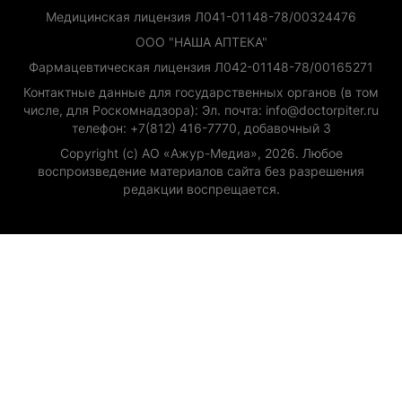
Медицинская лицензия Л041-01148-78/00324476
ООО "НАША АПТЕКА"
Фармацевтическая лицензия Л042-01148-78/00165271
Контактные данные для государственных органов (в том
числе, для Роскомнадзора): Эл. почта: info@doctorpiter.ru
телефон: +7(812) 416-7770, добавочный 3
Copyright (с) АО «Ажур-Медиа», 2026. Любое
воспроизведение материалов сайта без разрешения
редакции воспрещается.