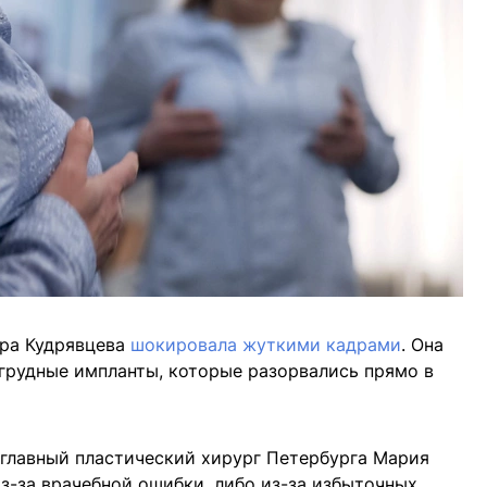
ера Кудрявцева
шокировала жуткими кадрами
. Она
 грудные импланты, которые разорвались прямо в
 главный пластический хирург Петербурга Мария
из-за врачебной ошибки, либо из-за избыточных