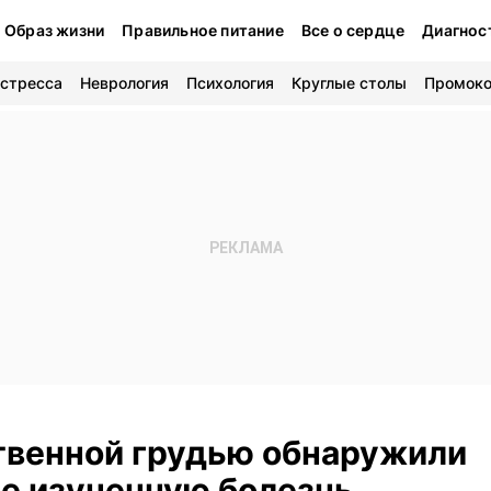
Образ жизни
Правильное питание
Все о сердце
Диагнос
 стресса
Неврология
Психология
Круглые столы
Промок
твенной грудью обнаружили
не изученную болезнь