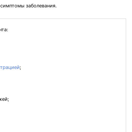
 симптомы заболевания.
нта:
нтрацией
;
жей;