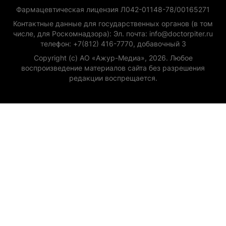
Фармацевтическая лицензия Л042-01148-78/00165271
Контактные данные для государственных органов (в том
числе, для Роскомнадзора): Эл. почта: info@doctorpiter.ru
телефон: +7(812) 416-7770, добавочный 3
Copyright (с) АО «Ажур-Медиа», 2026. Любое
воспроизведение материалов сайта без разрешения
редакции воспрещается.