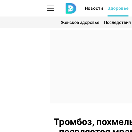
Новости
Здоровье
Женское здоровье
Последствия
Тромбоз, похмель
появляется мра