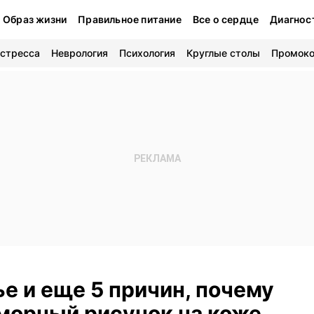
Образ жизни
Правильное питание
Все о сердце
Диагнос
 стресса
Неврология
Психология
Круглые столы
Промок
е и еще 5 причин, почему
морный рисунок на коже