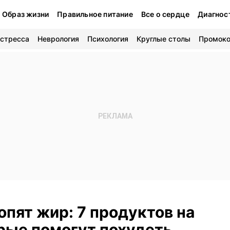
Образ жизни
Правильное питание
Все о сердце
Диагнос
 стресса
Неврология
Психология
Круглые столы
Промок
опят жир: 7 продуктов на
орые помогут похудеть