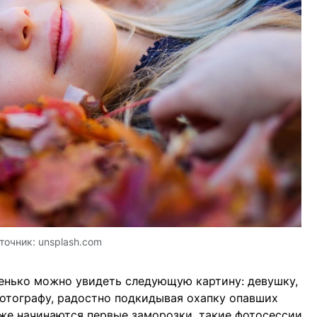
точник:
unsplash.com
стенько можно увидеть следующую картину: девушку,
отографу, радостно подкидывая охапку опавших
 уже начинаются первые заморозки, такие фотосессии