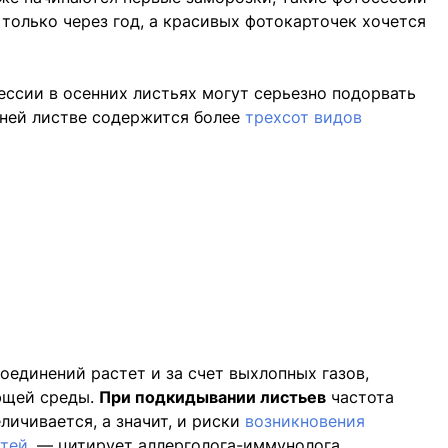
только через год, а красивых фотокарточек хочется
ессии в осенних листьях могут серьезно подорвать
енней листве содержится более
трехсот видов
оединений растет и за счет выхлопных газов,
ающей среды.
При подкидывании листьев
частота
личивается, а значит, и риски
возникновения
тей,
— цитирует аллерголога-иммунолога