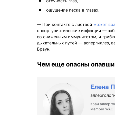
отечность глаз,
ощущение песка в глазах.
— При контакте с листвой
может воз
оппортунистические инфекции — заб
со сниженным иммунитетом, и грибки
дыхательных путей — аспергиллез, в
Браун.
Чем еще опасны опавши
Елена 
аллерголог
врач аллергол
Member WAO (