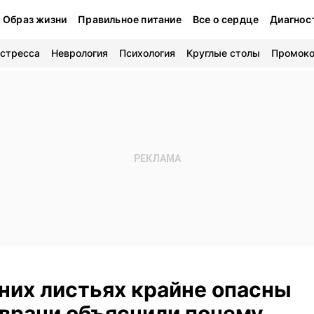
Образ жизни
Правильное питание
Все о сердце
Диагнос
 стресса
Неврология
Психология
Круглые столы
Промок
них листьях крайне опасны
 врачи объяснили почему