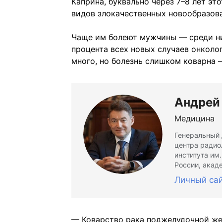
Каприна, буквально через 7–8 лет эт
видов злокачественных новообразов
Чаще им болеют мужчины — среди ни
процента всех новых случаев онкологи
много, но болезнь слишком коварна 
Андрей
Медицина
Генеральный 
центра радио
института им
России, акад
Личный са
— Коварство рака поджелудочной жел