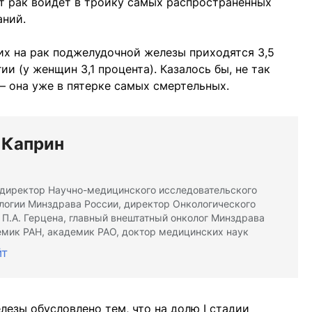
от рак войдет в тройку самых распространенных
аний.
х на рак поджелудочной железы приходятся 3,5
и (у женщин 3,1 процента). Казалось бы, не так
— она уже в пятерке самых смертельных.
 Каприн
директор Научно-медицинского исследовательского
логии Минздрава России, директор Онкологического
. П.А. Герцена, главный внештатный онколог Минздрава
емик РАН, академик РАО, доктор медицинских наук
йт
езы обусловлено тем, что на долю I стадии