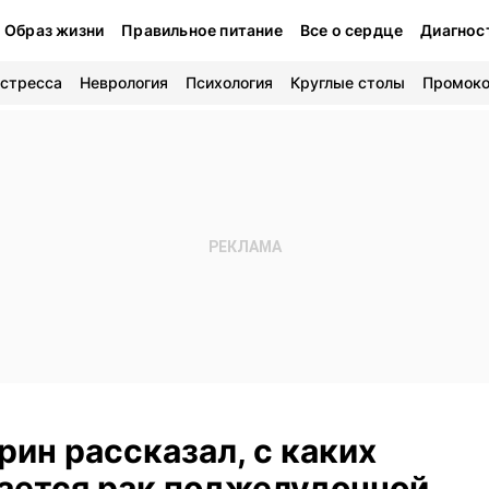
Образ жизни
Правильное питание
Все о сердце
Диагнос
 стресса
Неврология
Психология
Круглые столы
Промок
ин рассказал, с каких
ается рак поджелудочной