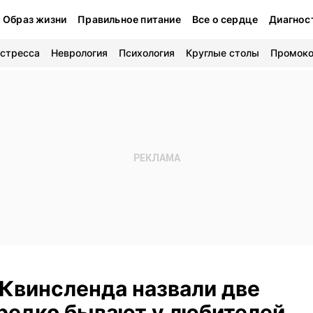
Образ жизни
Правильное питание
Все о сердце
Диагнос
 стресса
Неврология
Психология
Круглые столы
Промок
 Квинсленда назвали две
 редко бывают у любителей