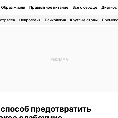
Образ жизни
Правильное питание
Все о сердце
Диагнос
 стресса
Неврология
Психология
Круглые столы
Промок
 способ предотвратить
ское слабоумие