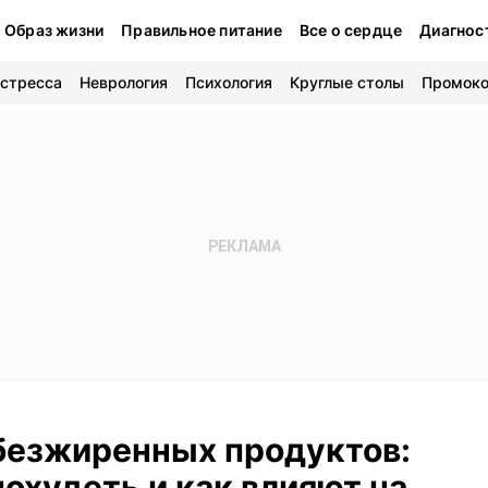
Образ жизни
Правильное питание
Все о сердце
Диагнос
 стресса
Неврология
Психология
Круглые столы
Промок
обезжиренных продуктов:
похудеть и как влияют на