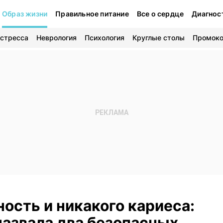
Образ жизни
Правильное питание
Все о сердце
Диагнос
 стресса
Неврология
Психология
Круглые столы
Промок
ость и никакого кариеса:
назвала два безопасных