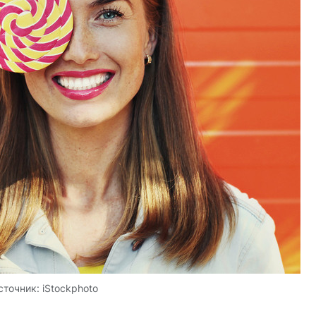
сточник:
iStockphoto