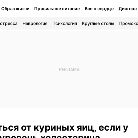
Образ жизни
Правильное питание
Все о сердце
Диагнос
 стресса
Неврология
Психология
Круглые столы
Промок
ься от куриных яиц, если у
 уровень холестерина