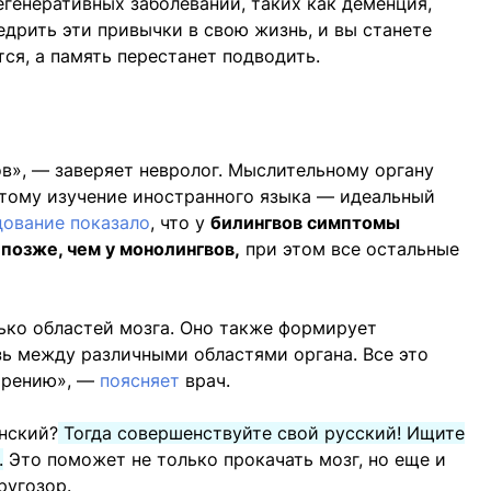
егенеративных заболеваний, таких как деменция,
едрить эти привычки в свою жизнь, и вы станете
тся, а память перестанет подводить.
ов», — заверяет невролог. Мыслительному органу
этому изучение иностранного языка — идеальный
дование показало
, что у
билингвов симптомы
позже, чем у монолингвов,
при этом все остальные
ько областей мозга. Оно также формирует
зь между различными областями органа. Все это
тарению», —
поясняет
врач.
анский?
Тогда совершенствуйте свой русский! Ищите
.
Это поможет не только прокачать мозг, но еще и
ругозор.