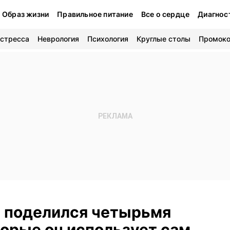
Образ жизни
Правильное питание
Все о сердце
Диагнос
 стресса
Неврология
Психология
Круглые столы
Промок
н поделился четырьмя
орые он использует сам,