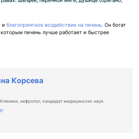
травах: шалфее, перечной мяте, душице (орегано,
т и
благоприятное воздействие на печень.
Он богат
 которым печень лучше работает и быстрее
ина Корсева
Клиники, нефролог, кандидат медицинских наук
йт