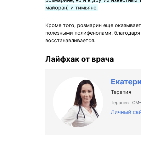
розмарине, но и в других известных 
майоран) и тимьяне.
Кроме того, розмарин еще оказывае
полезными полифенолами, благодаря
восстанавливается.
Лайфхак от врача
Екатер
Терапия
Терапевт СМ-
Личный са