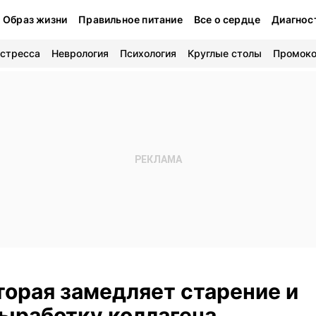
Образ жизни
Правильное питание
Все о сердце
Диагнос
 стресса
Неврология
Психология
Круглые столы
Промок
торая замедляет старение и
ыработку коллагена