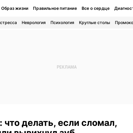
Образ жизни
Правильное питание
Все о сердце
Диагнос
 стресса
Неврология
Психология
Круглые столы
Промок
 что делать, если сломал,
или вывихнул зуб