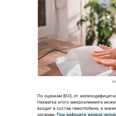
И
По оценкам ВОЗ, от железодефицитн
Нехватка этого микроэлемента может
входит в состав гемоглобина, а значи
органам.
При дефиците железа челов