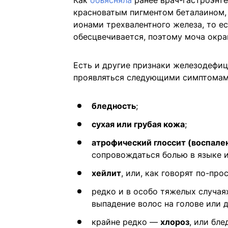
Как
объясняла
ранее врач-гастроэнте
красноватым пигментом беталаином, 
ионами трехвалентного железа, то ест
обесцвечивается, поэтому моча окра
Есть и другие признаки железодефиц
проявляться следующими симптомам
бледность
;
сухая или грубая кожа
;
атрофический глоссит (воспале
сопровождаться болью в языке и
хейлит
, или, как говорят по-про
редко и в особо тяжелых случая
выпадение волос на голове или д
крайне редко —
хлороз
, или бле