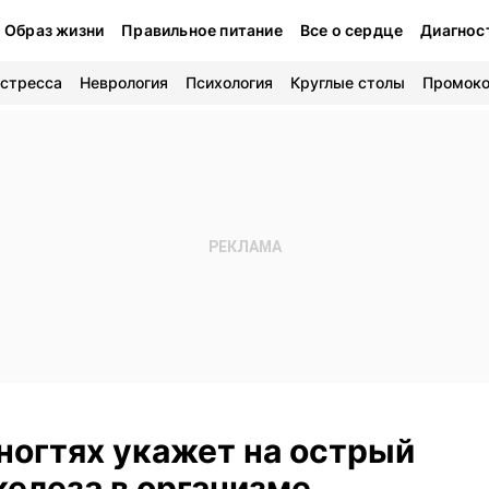
Образ жизни
Правильное питание
Все о сердце
Диагнос
 стресса
Неврология
Психология
Круглые столы
Промок
 ногтях укажет на острый
елеза в организме