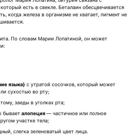
ролог Мария Лопатина, битурия связана с
который есть в свекле. Беталаин обесцвечивается
ь, когда железа в организме не хватает, пигмент не
шивается.
ита. По словам Марии Лопатиной, он может
и:
ние языка)
с утратой сосочков, который может
ли сухостью во рту;
стому, заеды в уголках рта;
х бывает
алопеция
— частичное или полное
ругом участке тела;
дный, слегка зеленоватый цвет лица.