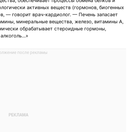
ества, обеспечивает процессы обмена белков и
иологически активных веществ (гормонов, биогенных
в, — говорит врач-кардиолог. — Печень запасает
тамины, минеральные вещества, железо, витамины A,
химически обрабатывает стероидные гормоны,
, алкоголь…»⠀