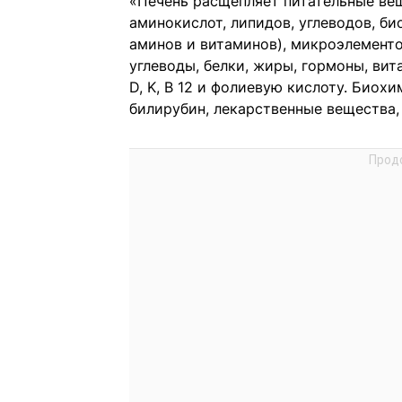
«Печень расщепляет питательные вещ
аминокислот, липидов, углеводов, б
аминов и витаминов), микроэлементо
углеводы, белки, жиры, гормоны, ви
D, K, B 12 и фолиевую кислоту. Био
билирубин, лекарственные вещества