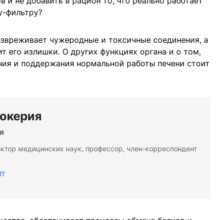
 и не добавить в рацион то, что реально работает
у-фильтру?
безвреживает чужеродные и токсичные соединения, а
т его излишки. О других функциях органа и о том,
ния и поддержания нормальной работы печени стоит
.
Бокерия
я
октор медицинских наук, профессор, член-корреспондент
йт