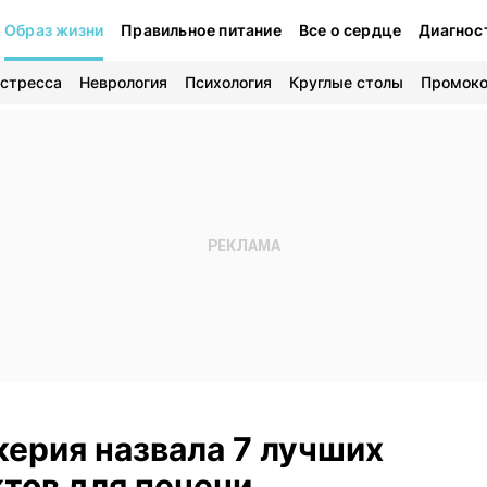
Образ жизни
Правильное питание
Все о сердце
Диагнос
 стресса
Неврология
Психология
Круглые столы
Промок
ерия назвала 7 лучших
тов для печени