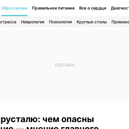
Образ жизни
Правильное питание
Все о сердце
Диагнос
 стресса
Неврология
Психология
Круглые столы
Промок
хрусталю: чем опасны
ие — мнение главного