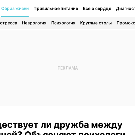
Образ жизни
Правильное питание
Все о сердце
Диагнос
 стресса
Неврология
Психология
Круглые столы
Промок
ществует ли дружба между
ной? Объясняют психологи