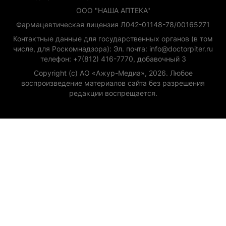
ООО "НАША АПТЕКА"
Фармацевтическая лицензия Л042-01148-78/00165271
Контактные данные для государственных органов (в том
числе, для Роскомнадзора): Эл. почта: info@doctorpiter.ru
телефон: +7(812) 416-7770, добавочный 3
Copyright (с) АО «Ажур-Медиа», 2026. Любое
воспроизведение материалов сайта без разрешения
редакции воспрещается.