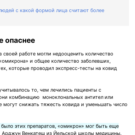
людей с какой формой лица считают более
е опаснее
в своей работе могли недооценить количество
 «омикрона» и общее количество заболевших,
ех, которые проводил экспресс-тесты на ковид
учитывалось то, чем лечились пациенты с
 они комбинацию моноклональных антител
или
е могут снижать тяжесть ковида и уменьшать число
е было этих препаратов, «омикрон» мог быть еще
т Арджун Венкатеш из Йельской школы медицины.