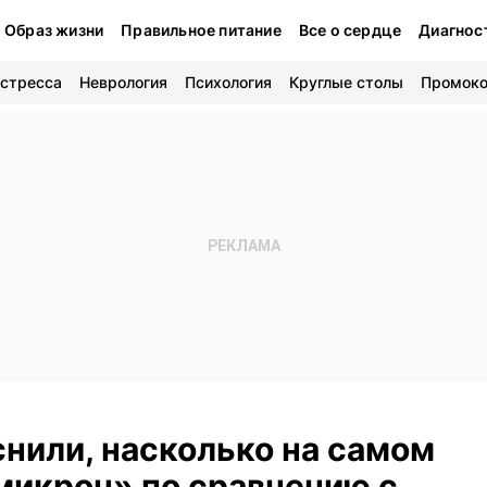
Образ жизни
Правильное питание
Все о сердце
Диагнос
 стресса
Неврология
Психология
Круглые столы
Промок
нили, насколько на самом
микрон» по сравнению с