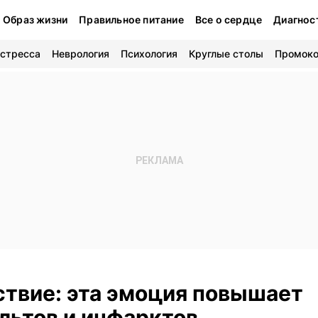
Образ жизни
Правильное питание
Все о сердце
Диагнос
 стресса
Неврология
Психология
Круглые столы
Промок
ствие: эта эмоция повышает
льтов и инфарктов