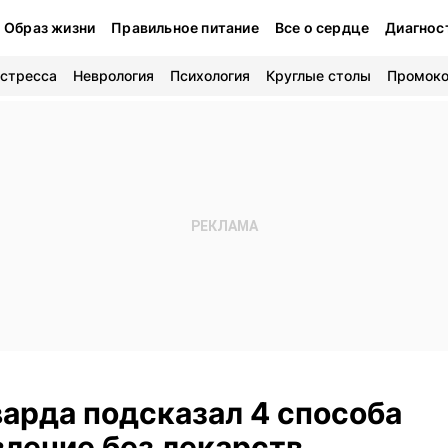
Образ жизни
Правильное питание
Все о сердце
Диагнос
 стресса
Неврология
Психология
Круглые столы
Промок
варда подсказал 4 способа
вление без лекарств