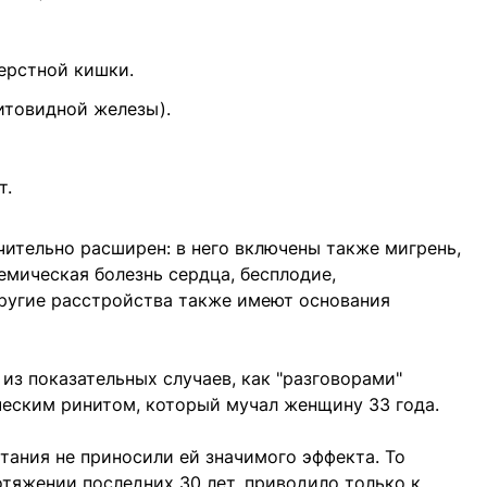
перстной кишки.
итовидной железы).
т.
чительно расширен: в него включены также мигрень,
емическая болезнь сердца, бесплодие,
другие расстройства также имеют основания
из показательных случаев, как "разговорами"
ческим ринитом, который мучал женщину 33 года.
тания не приносили ей значимого эффекта. То
отяжении последних 30 лет, приводило только к