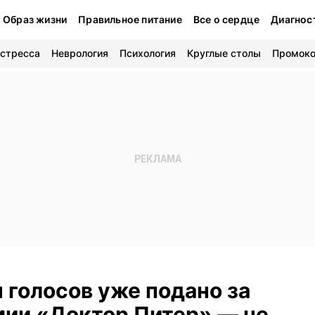
Образ жизни
Правильное питание
Все о сердце
Диагнос
 стресса
Неврология
Психология
Круглые столы
Промок
 голосов уже подано за
мии «Доктор Питер» — не