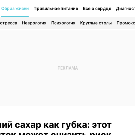
Образ жизни
Правильное питание
Все о сердце
Диагнос
 стресса
Неврология
Психология
Круглые столы
Промок
й сахар как губка: этот
ток может снизить риск