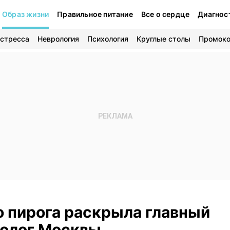
Образ жизни
Правильное питание
Все о сердце
Диагнос
 стресса
Неврология
Психология
Круглые столы
Промок
о пирога раскрыла главный
олог Москвы