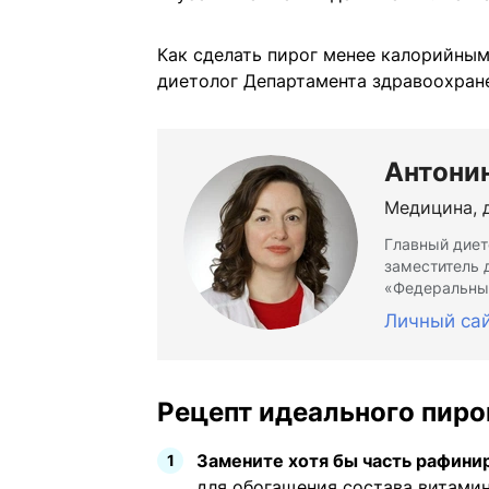
Как сделать пирог менее калорийным 
диетолог Департамента здравоохран
Антони
Медицина, 
Главный диет
заместитель 
«Федеральный
Личный са
Рецепт идеального пиро
Замените хотя бы часть рафини
для обогащения состава витам