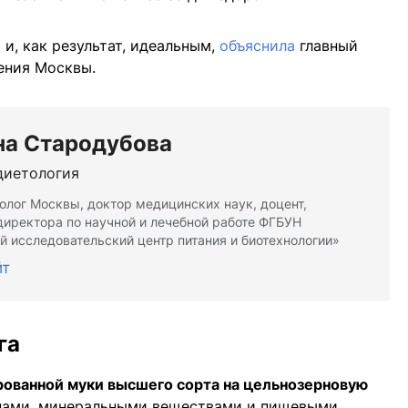
и, как результат, идеальным,
объяснила
главный
ения Москвы.
на Стародубова
диетология
олог Москвы, доктор медицинских наук, доцент,
директора по научной и лечебной работе ФГБУН
 исследовательский центр питания и биотехнологии»
йт
га
рованной муки высшего сорта на цельнозерновую
инами, минеральными веществами и пищевыми