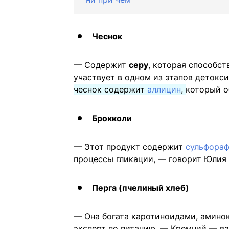
Чеснок
— Содержит
серу
, которая способс
участвует в одном из этапов детокс
чеснок содержит
аллицин
,
который о
Брокколи
— Этот продукт содержит
сульфора
процессы гликации, — говорит Юлия
Перга (пчелиный хлеб)
— Она богата каротиноидами, амино
эксперт по питанию. — Кремний — в