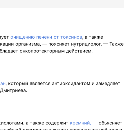
твует
очищению печени от токсинов
, а также
икации организма, — поясняет нутрициолог. — Также
бладает онкопротекторным действием.
фан
, который является антиоксидантом и замедляет
 Дмитриева.
кислотами, а также содержит
кремний,
— объясняет
ажнейший элемент структуры соединительной ткани,