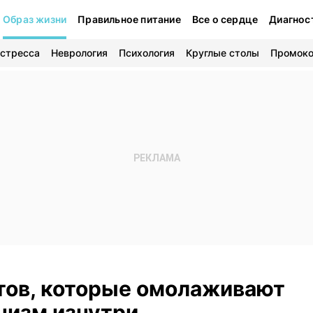
Образ жизни
Правильное питание
Все о сердце
Диагнос
 стресса
Неврология
Психология
Круглые столы
Промок
тов, которые омолаживают
низм изнутри