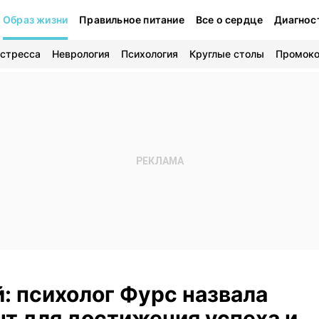
Образ жизни
Правильное питание
Все о сердце
Диагнос
 стресса
Неврология
Психология
Круглые столы
Промок
: психолог Фурс назвала
т для достижения успеха и