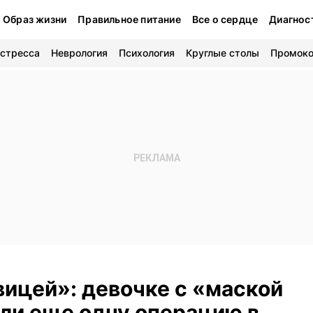
Образ жизни
Правильное питание
Все о сердце
Диагнос
 стресса
Неврология
Психология
Круглые столы
Промок
вицей»: девочке с «маской
ли еще одну операцию в