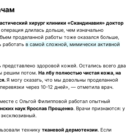
ачам
астический хирург клиники «Скандинавия» доктор
, операция длилась дольше, чем изначально
бъем проделанной работы тоже оказался больше,
ь работать
в самой сложной, мимически активной
ь представлено здоровой кожей. Остались всего два
мы решим потом.
На лбу полностью чистая кожа, на
ся.
Я могу сказать, что мы довольны проделанной
перевязки через 10-12 дней», — отметила врач.
Вместе с Ольгой Филипповой работал опытный
нских наук Ярослав Прощенко
. Врачи признаются: у
 эксклюзивный.
льзовали технику
тканевой дермотензии
.
Если