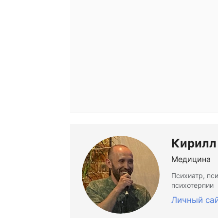
Кирилл
Медицина
Психиатр, пс
психотерпии
Личный са