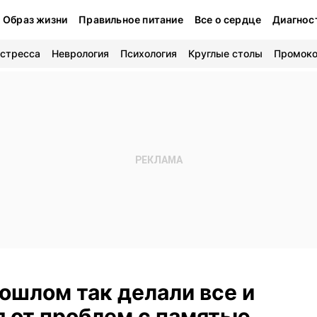
Образ жизни
Правильное питание
Все о сердце
Диагнос
 стресса
Неврология
Психология
Круглые столы
Промок
ошлом так делали все и
 от проблем с памятью