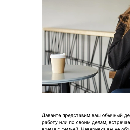
Давайте представим ваш обычный ден
работу или по своим делам, встречае
время с семьей. Наверняка вы не обх