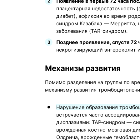
Появление в первые 72 часа по
плацентарная недостаточность (
диабет), асфиксия во время род
синдром Казабаха — Мерритта, 
заболевания (TAR-синдром).
Позднее проявление, спустя 72 
некротизирующий энтероколит и
Механизм развития
Помимо разделения на группы по вре
механизму развития тромбоцитопен
Нарушение образования тромбоц
встречается часто ассоциирова
дисплазиями: ТАР-синдром — син
врожденная костно-мозговая ди
Олдрича, врожденные гемобласт