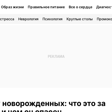
Образ жизни
Правильное питание
Все о сердце
Диагнос
 стресса
Неврология
Психология
Круглые столы
Промок
 новорожденных: что это за
 и чем он опасен