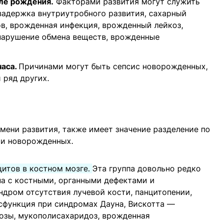
сле рождения.
Факторами развития могут служить
задержка внутриутробного развития, сахарный
ов, врожденная инфекция, врожденный лейкоз,
нарушение обмена веществ, врожденные
часа.
Причинами могут быть сепсис новорожденных,
 ряд других.
мени развития, также имеет значение разделение по
ии новорожденных.
итов в костном мозге.
Эта группа довольно редко
на с костными, органными дефектами и
дром отсутствия лучевой кости, панцитопении,
сфункция при синдромах Дауна, Вискотта —
озы, мукополисахаридоз, врожденная