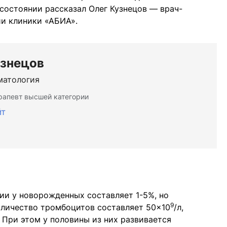
состоянии рассказал Олег Кузнецов — врач-
ии клиники «АБИА».
узнецов
матология
ерапевт высшей категории
йт
ии у новорожденных составляет 1-5%, но
9
оличество тромбоцитов составляет 50×10
/л,
. При этом у половины из них развивается