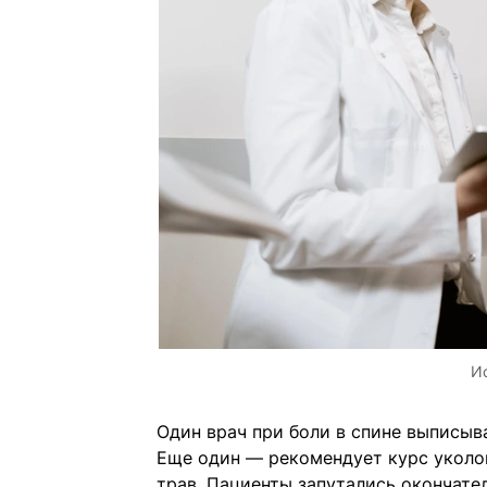
И
Один врач при боли в спине выписыв
Еще один — рекомендует курс уколов
трав. Пациенты запутались окончате