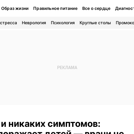
Образ жизни
Правильное питание
Все о сердце
Диагнос
 стресса
Неврология
Психология
Круглые столы
Промок
и никаких симптомов:
поражает детей — врачи не