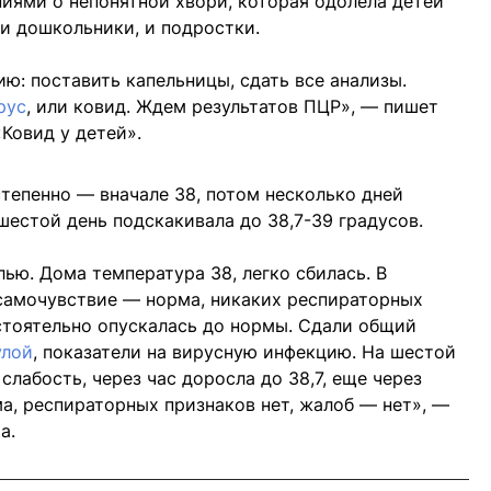
иями о непонятной хвори, которая одолела детей
 и дошкольники, и подростки.
ю: поставить капельницы, сдать все анализы.
рус
, или ковид. Ждем результатов ПЦР», — пишет
Ковид у детей».
степенно — вначале 38, потом несколько дней
 шестой день подскакивала до 38,7-39 градусов.
лью. Дома температура 38, легко сбилась. В
 самочувствие — норма, никаких респираторных
стоятельно опускалась до нормы. Сдали общий
улой
, показатели на вирусную инфекцию. На шестой
слабость, через час доросла до 38,7, еще через
ма, респираторных признаков нет, жалоб — нет», —
а.