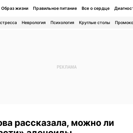
Образ жизни
Правильное питание
Все о сердце
Диагнос
 стресса
Неврология
Психология
Круглые столы
Промок
ва рассказала, можно ли
асти» аденоиды