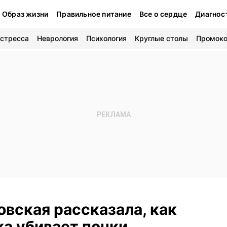
Образ жизни
Правильное питание
Все о сердце
Диагнос
 стресса
Неврология
Психология
Круглые столы
Промок
вская рассказала, как
ка убивает почки