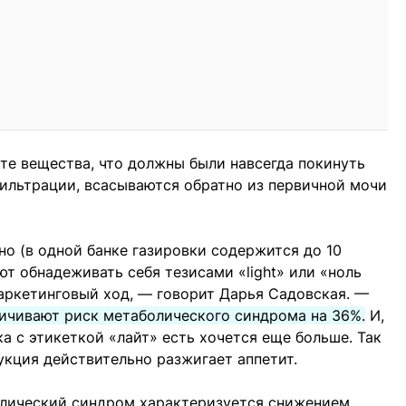
 те вещества, что должны были навсегда покинуть
ильтрации, всасываются обратно из первичной мочи
но (в одной банке газировки содержится до 10
т обнадеживать себя тезисами «light» или «ноль
маркетинговый ход, — говорит Дарья Садовская. —
личивают риск метаболического синдрома на 36%.
И,
ка с этикеткой «лайт» есть хочется еще больше. Так
укция действительно разжигает аппетит.
олический синдром характеризуется снижением