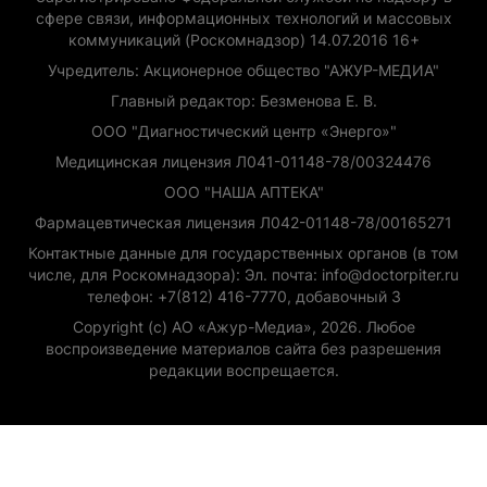
сфере связи, информационных технологий и массовых
коммуникаций (Роскомнадзор) 14.07.2016 16+
Учредитель: Акционерное общество "АЖУР-МЕДИА"
Главный редактор: Безменова Е. В.
ООО "Диагностический центр «Энерго»"
Медицинская лицензия Л041-01148-78/00324476
ООО "НАША АПТЕКА"
Фармацевтическая лицензия Л042-01148-78/00165271
Контактные данные для государственных органов (в том
числе, для Роскомнадзора): Эл. почта: info@doctorpiter.ru
телефон: +7(812) 416-7770, добавочный 3
Copyright (с) АО «Ажур-Медиа», 2026. Любое
воспроизведение материалов сайта без разрешения
редакции воспрещается.