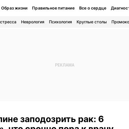
Образ жизни
Правильное питание
Все о сердце
Диагнос
 стресса
Неврология
Психология
Круглые столы
Промок
пине заподозрить рак: 6
, что срочно пора к врачу