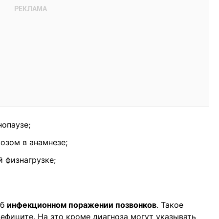
опаузе;
озом в анамнезе;
 физнагрузке;
об
инфекционном поражении позвонков
. Такое
ефиците. На это кроме диагноза могут указывать