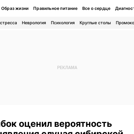
Образ жизни
Правильное питание
Все о сердце
Диагнос
 стресса
Неврология
Психология
Круглые столы
Промок
бок оценил вероятность
ыявления случая сибирской