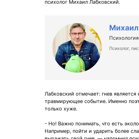
психолог Михаил Лабковский.
Михаил
Психология
Психолог, пис
Лабковский отмечает: гнев является
травмирующее событие. Именно поэт
только хуже.
- Но! Важно понимать, что есть эко
Например, пойти и ударить более сл
выражать свой гнев, — напомнил пси