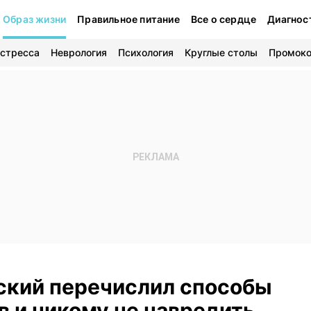
Образ жизни
Правильное питание
Все о сердце
Диагнос
 стресса
Неврология
Психология
Круглые столы
Промок
ский перечислил способы
в и никому не навредить