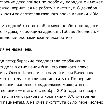
отрение дела пойдет по особому порядку, он может
ожно, вернуться на работу в институт. С декабря
лжности заместителя главного врача клиники ИЭМ.
ем ходатайствовать об отмене особого порядка и
ого дела, - сообщила адвокат Любовь Лебедева. -
оведении экономической экспертизы.
ия не назначена.
ода петербургские следователи сообщили о
о дела в отношении бывшего главного врача
ны Олега Царева и его заместителя Вячеслава
мертвых душ» в клинике института. По версии
указания заполнять поддельные медкарты на
лечение — в итоге с ноября 2015 года по январь
ут выставил страховым компаниям 878 счетов на
11 пациентам. А на счет института было перечислено