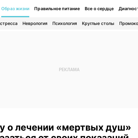
Образ жизни
Правильное питание
Все о сердце
Диагнос
 стресса
Неврология
Психология
Круглые столы
Промок
у о лечении «мертвых душ»
азаться от своих показаний