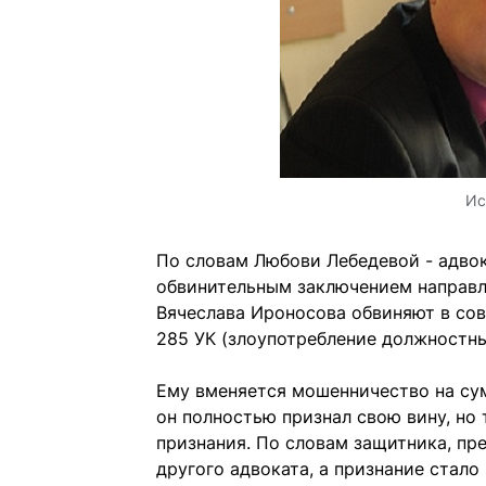
Ис
По словам Любови Лебедевой - адвок
обвинительным заключением направле
Вячеслава Ироносова обвиняют в сов
285 УК (злоупотребление должностны
Ему вменяется мошенничество на сум
он полностью признал свою вину, но 
признания. По словам защитника, пр
другого адвоката, а признание ста