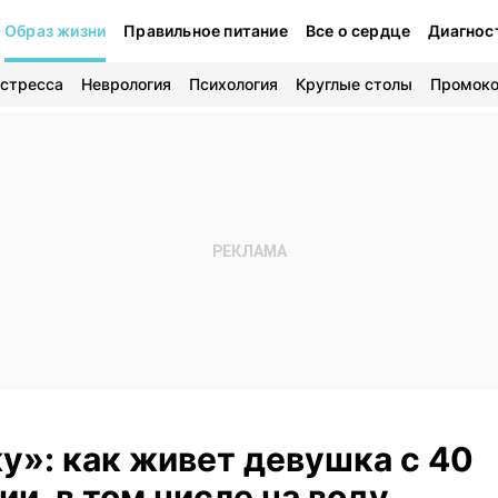
Образ жизни
Правильное питание
Все о сердце
Диагнос
 стресса
Неврология
Психология
Круглые столы
Промок
у»: как живет девушка с 40
и, в том числе на воду