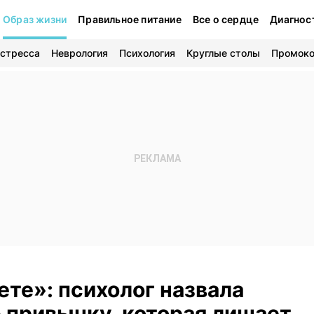
Образ жизни
Правильное питание
Все о сердце
Диагнос
 стресса
Неврология
Психология
Круглые столы
Промок
ете»: психолог назвала
 привычку, которая лишает