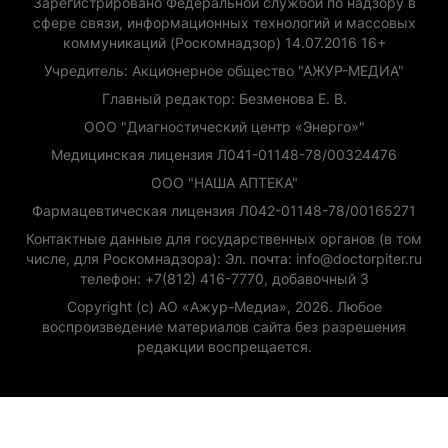
Зарегистрировано Федеральной службой по надзору в
сфере связи, информационных технологий и массовых
коммуникаций (Роскомнадзор) 14.07.2016 16+
Учредитель: Акционерное общество "АЖУР-МЕДИА"
Главный редактор: Безменова Е. В.
ООО "Диагностический центр «Энерго»"
Медицинская лицензия Л041-01148-78/00324476
ООО "НАША АПТЕКА"
Фармацевтическая лицензия Л042-01148-78/00165271
Контактные данные для государственных органов (в том
числе, для Роскомнадзора): Эл. почта: info@doctorpiter.ru
телефон: +7(812) 416-7770, добавочный 3
Copyright (с) АО «Ажур-Медиа», 2026. Любое
воспроизведение материалов сайта без разрешения
редакции воспрещается.