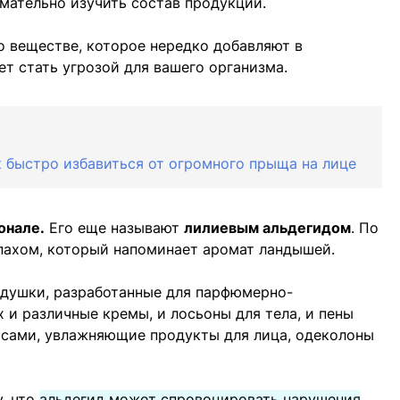
мательно изучить состав продукции.
 о веществе, которое нередко добавляют в
т стать угрозой для вашего организма.
к быстро избавиться от огромного прыща на лице
онале.
Его еще называют
лилиевым альдегидом
. По
апахом, который напоминает аромат ландышей.
тдушки, разработанные для парфюмерно-
 и различные кремы, и лосьоны для тела, и пены
лосами, увлажняющие продукты для лица, одеколоны
у, что
альдегид может спровоцировать нарушения