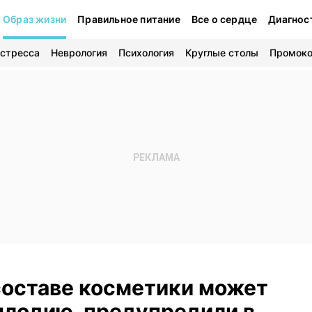
Образ жизни
Правильное питание
Все о сердце
Диагнос
 стресса
Неврология
Психология
Круглые столы
Промок
составе косметики может
плодию, предупредили в