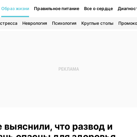
Образ жизни
Правильное питание
Все о сердце
Диагнос
 стресса
Неврология
Психология
Круглые столы
Промок
 выяснили, что развод и
знь опасны для здоровья