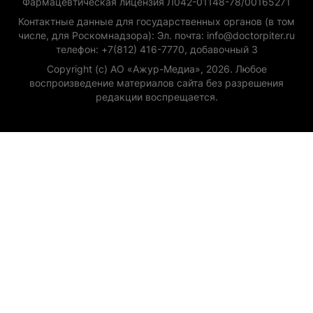
Фармацевтическая лицензия Л042-01148-78/00165271
Контактные данные для государственных органов (в том
числе, для Роскомнадзора): Эл. почта: info@doctorpiter.ru
телефон: +7(812) 416-7770, добавочный 3
Copyright (с) АО «Ажур-Медиа», 2026. Любое
воспроизведение материалов сайта без разрешения
редакции воспрещается.